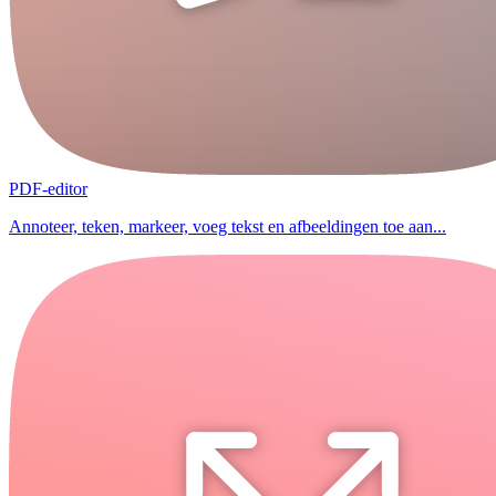
PDF-editor
Annoteer, teken, markeer, voeg tekst en afbeeldingen toe aan...