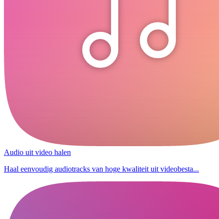
Audio uit video halen
Haal eenvoudig audiotracks van hoge kwaliteit uit videobesta...