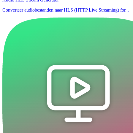
Converteer audiobestanden naar HLS (HTTP Live Streaming) for...