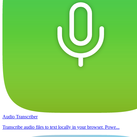
Audio Transcriber
Transcribe audio files to text locally in your browser. Powe...