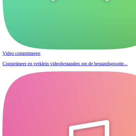
Video comprimeren
Comprimeer en verklein videobestanden om de bestandsgrootte...