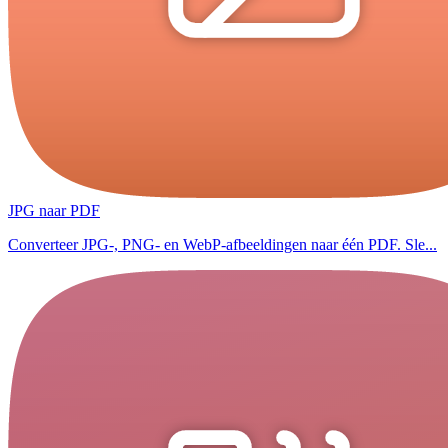
JPG naar PDF
Converteer JPG-, PNG- en WebP-afbeeldingen naar één PDF. Sle...