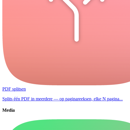
PDF splitsen
Splits één PDF in meerdere — op paginareeksen, elke N pagina...
Media