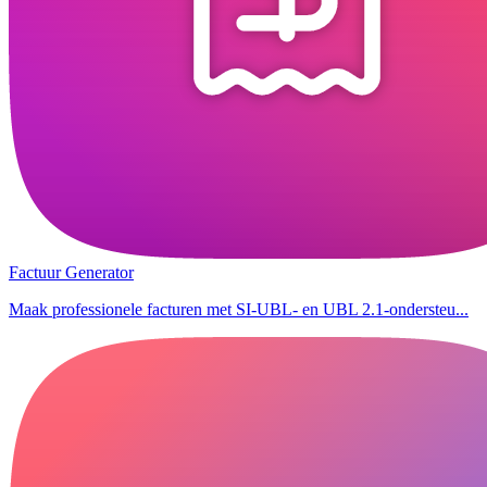
Factuur Generator
Maak professionele facturen met SI-UBL- en UBL 2.1-ondersteu...