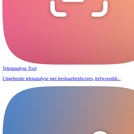
Tekstanalyse Tool
Uitgebreide tekstanalyse met leesbaarheidscores, trefwoorddi...