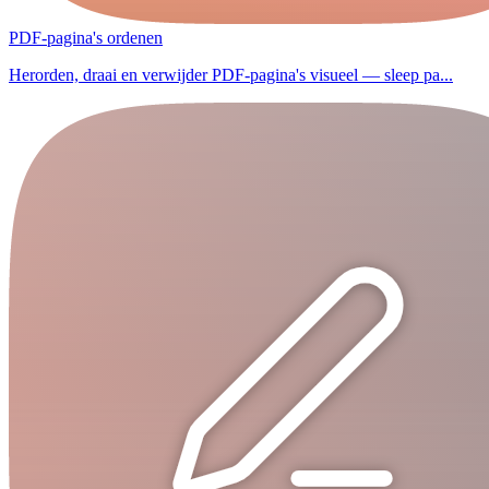
PDF-pagina's ordenen
Herorden, draai en verwijder PDF-pagina's visueel — sleep pa...