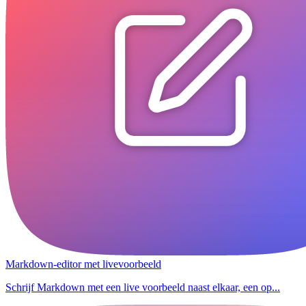
Markdown-editor met livevoorbeeld
Schrijf Markdown met een live voorbeeld naast elkaar, een op...