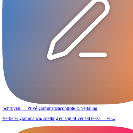
Schrijven — Privé grammaticacontrole & vertaling
Verbeter grammatica, spelling en stijl of vertaal tekst — vo...