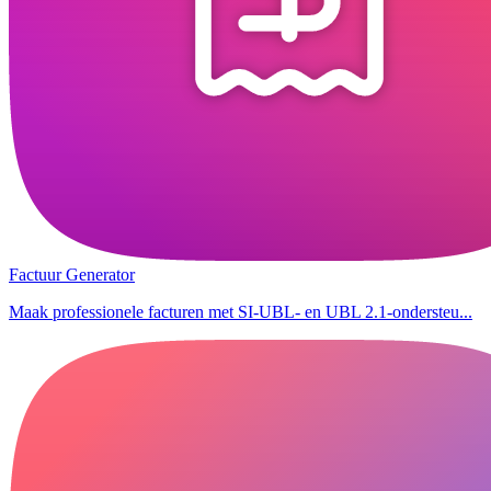
Factuur Generator
Maak professionele facturen met SI-UBL- en UBL 2.1-ondersteu...