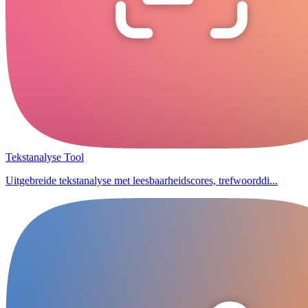
Tekstanalyse Tool
Uitgebreide tekstanalyse met leesbaarheidscores, trefwoorddi...