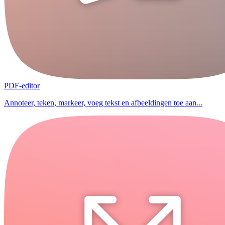
PDF-editor
Annoteer, teken, markeer, voeg tekst en afbeeldingen toe aan...