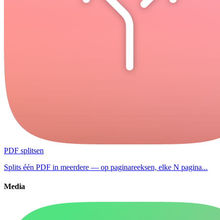
PDF splitsen
Splits één PDF in meerdere — op paginareeksen, elke N pagina...
Media