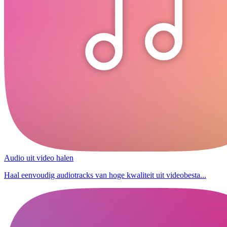
Audio uit video halen
Haal eenvoudig audiotracks van hoge kwaliteit uit videobesta...