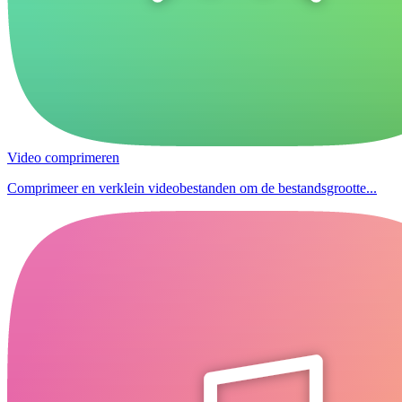
Video comprimeren
Comprimeer en verklein videobestanden om de bestandsgrootte...