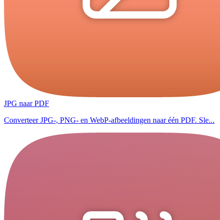
JPG naar PDF
Converteer JPG-, PNG- en WebP-afbeeldingen naar één PDF. Sle...