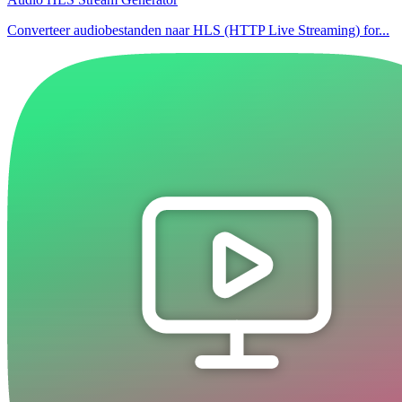
Converteer audiobestanden naar HLS (HTTP Live Streaming) for...