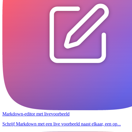
Markdown-editor met livevoorbeeld
Schrijf Markdown met een live voorbeeld naast elkaar, een op...