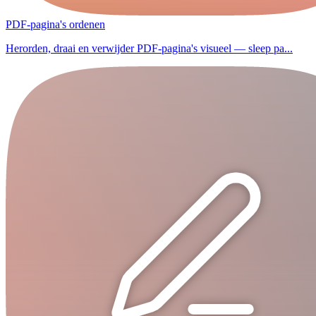
PDF-pagina's ordenen
Herorden, draai en verwijder PDF-pagina's visueel — sleep pa...