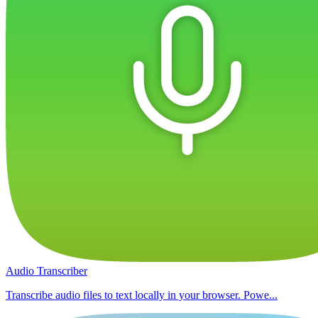
Audio Transcriber
Transcribe audio files to text locally in your browser. Powe...