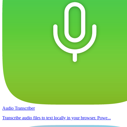
Audio Transcriber
Transcribe audio files to text locally in your browser. Powe...