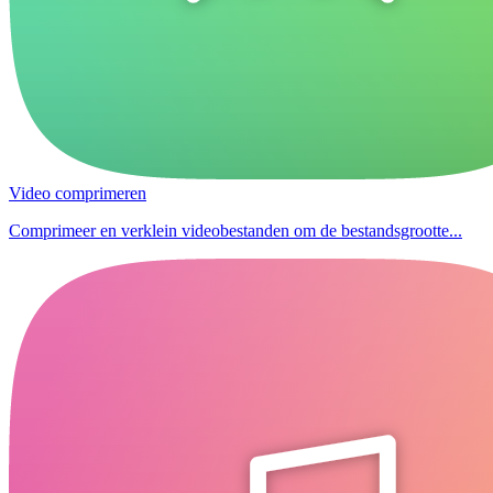
Video comprimeren
Comprimeer en verklein videobestanden om de bestandsgrootte...