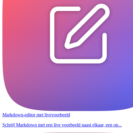
Markdown-editor met livevoorbeeld
Schrijf Markdown met een live voorbeeld naast elkaar, een op...