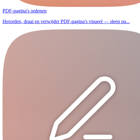
PDF-pagina's ordenen
Herorden, draai en verwijder PDF-pagina's visueel — sleep pa...