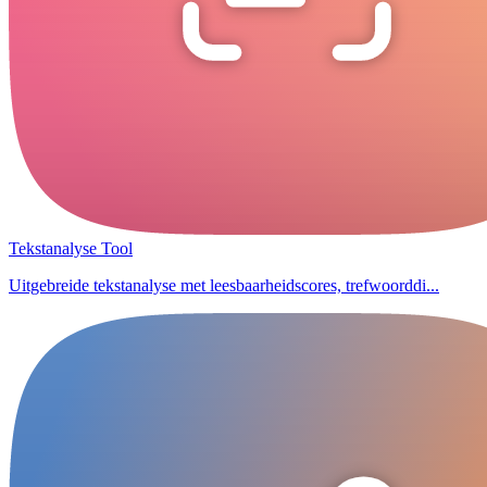
Tekstanalyse Tool
Uitgebreide tekstanalyse met leesbaarheidscores, trefwoorddi...