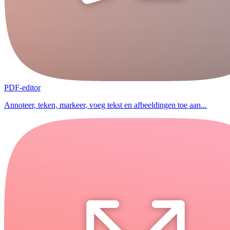
PDF-editor
Annoteer, teken, markeer, voeg tekst en afbeeldingen toe aan...