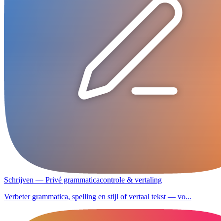
Schrijven — Privé grammaticacontrole & vertaling
Verbeter grammatica, spelling en stijl of vertaal tekst — vo...