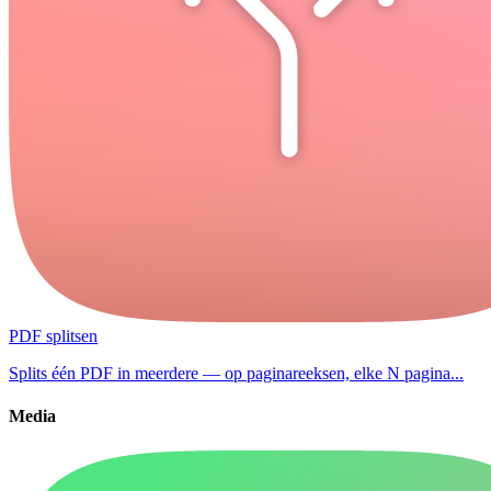
PDF splitsen
Splits één PDF in meerdere — op paginareeksen, elke N pagina...
Media