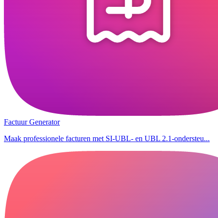
Factuur Generator
Maak professionele facturen met SI-UBL- en UBL 2.1-ondersteu...