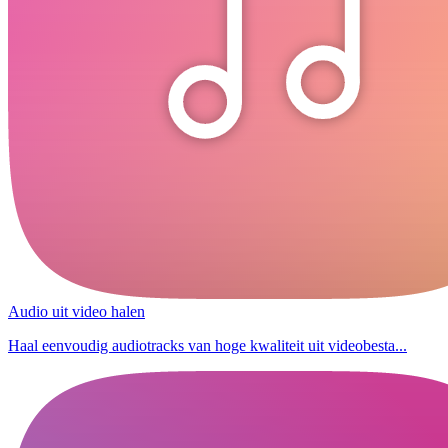
Audio uit video halen
Haal eenvoudig audiotracks van hoge kwaliteit uit videobesta...