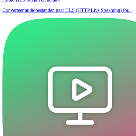
Converteer audiobestanden naar HLS (HTTP Live Streaming) for...