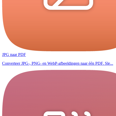
JPG naar PDF
Converteer JPG-, PNG- en WebP-afbeeldingen naar één PDF. Sle...