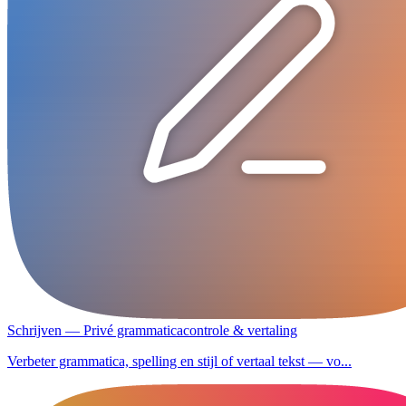
Schrijven — Privé grammaticacontrole & vertaling
Verbeter grammatica, spelling en stijl of vertaal tekst — vo...