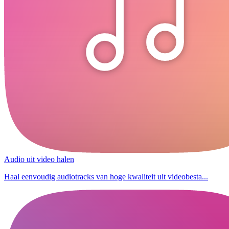
Audio uit video halen
Haal eenvoudig audiotracks van hoge kwaliteit uit videobesta...