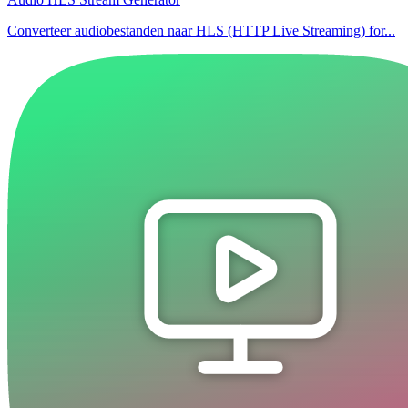
Converteer audiobestanden naar HLS (HTTP Live Streaming) for...