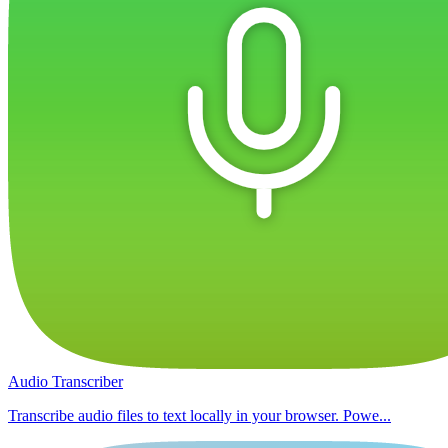
Audio Transcriber
Transcribe audio files to text locally in your browser. Powe...