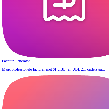
Factuur Generator
Maak professionele facturen met SI-UBL- en UBL 2.1-ondersteu...