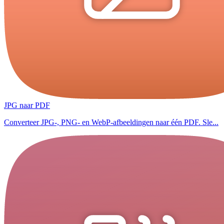
JPG naar PDF
Converteer JPG-, PNG- en WebP-afbeeldingen naar één PDF. Sle...