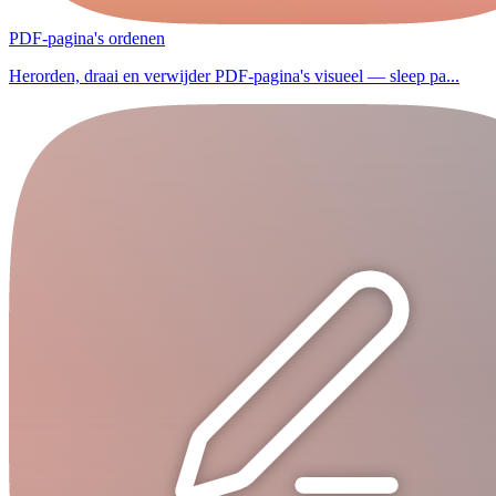
PDF-pagina's ordenen
Herorden, draai en verwijder PDF-pagina's visueel — sleep pa...