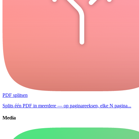
PDF splitsen
Splits één PDF in meerdere — op paginareeksen, elke N pagina...
Media