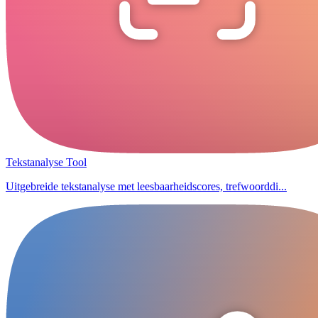
Tekstanalyse Tool
Uitgebreide tekstanalyse met leesbaarheidscores, trefwoorddi...