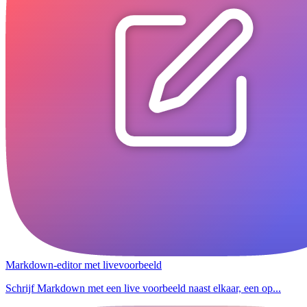
Markdown-editor met livevoorbeeld
Schrijf Markdown met een live voorbeeld naast elkaar, een op...