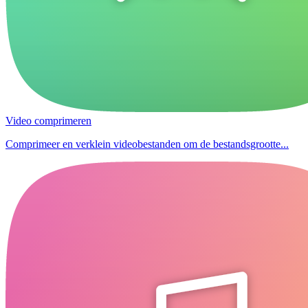
Video comprimeren
Comprimeer en verklein videobestanden om de bestandsgrootte...