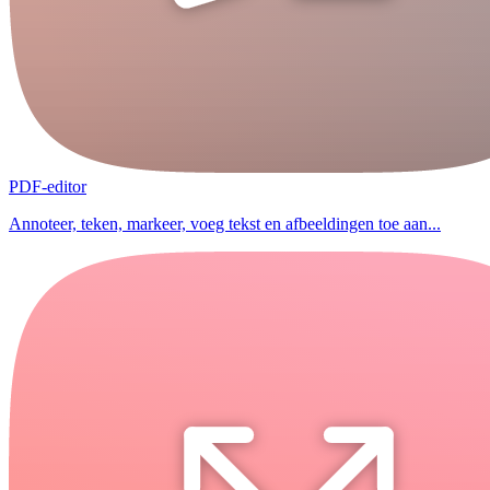
PDF-editor
Annoteer, teken, markeer, voeg tekst en afbeeldingen toe aan...