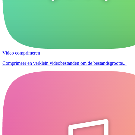
Video comprimeren
Comprimeer en verklein videobestanden om de bestandsgrootte...