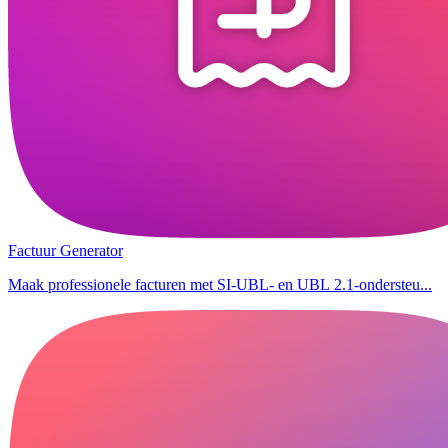
Factuur Generator
Maak professionele facturen met SI-UBL- en UBL 2.1-ondersteu...