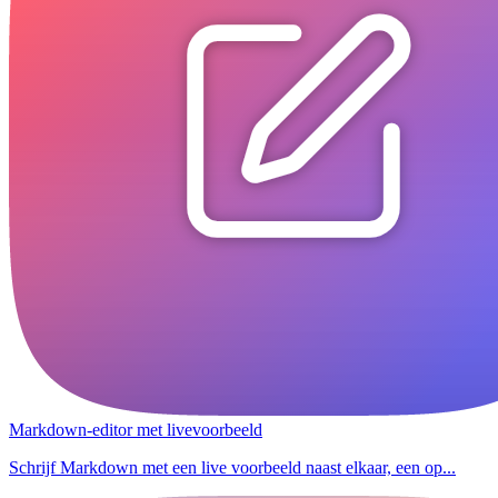
Markdown-editor met livevoorbeeld
Schrijf Markdown met een live voorbeeld naast elkaar, een op...