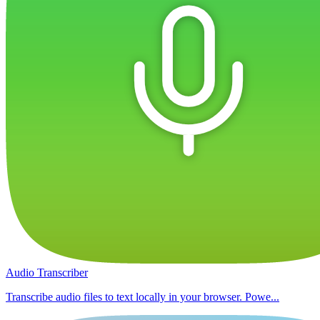
Audio Transcriber
Transcribe audio files to text locally in your browser. Powe...