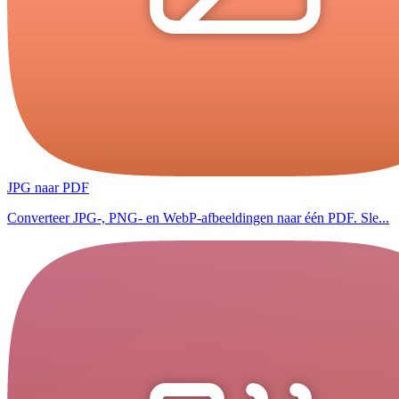
JPG naar PDF
Converteer JPG-, PNG- en WebP-afbeeldingen naar één PDF. Sle...