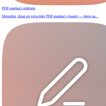
PDF-pagina's ordenen
Herorden, draai en verwijder PDF-pagina's visueel — sleep pa...