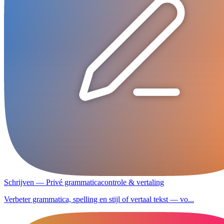
Schrijven — Privé grammaticacontrole & vertaling
Verbeter grammatica, spelling en stijl of vertaal tekst — vo...