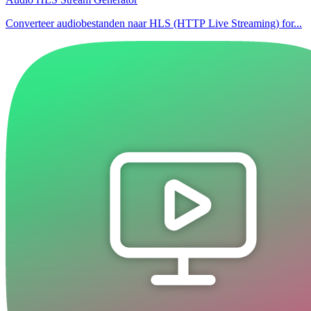
Converteer audiobestanden naar HLS (HTTP Live Streaming) for...