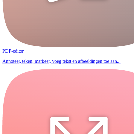
PDF-editor
Annoteer, teken, markeer, voeg tekst en afbeeldingen toe aan...