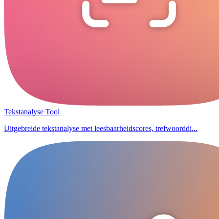
Tekstanalyse Tool
Uitgebreide tekstanalyse met leesbaarheidscores, trefwoorddi...