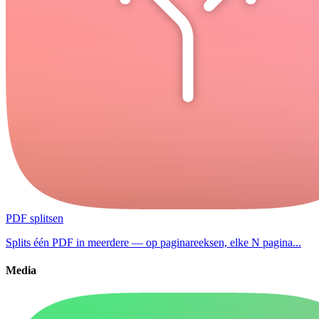
PDF splitsen
Splits één PDF in meerdere — op paginareeksen, elke N pagina...
Media