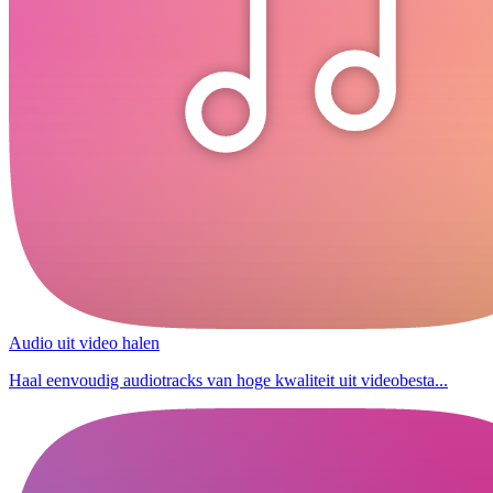
Audio uit video halen
Haal eenvoudig audiotracks van hoge kwaliteit uit videobesta...